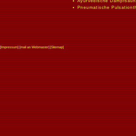
Ayurvedische Dampfsau
Pneumatische Pulsationt
[
Impressum
] [
mail an Webmaster
]
[
Sitemap
]