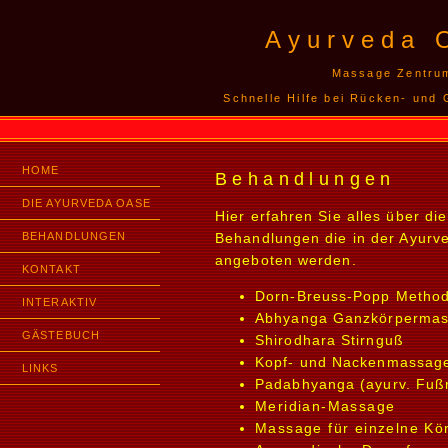
Ayurveda 
Massage Zentru
Schnelle Hilfe bei Rücken- und
HOME
Behandlungen
DIE AYURVEDA OASE
Hier erfahren Sie alles über die
BEHANDLUNGEN
Behandlungen die in der Ayurv
angeboten werden.
KONTAKT
Dorn-Breuss-Popp Metho
INTERAKTIV
Abhyanga Ganzkörperma
GÄSTEBUCH
Shirodhara Stirnguß
Kopf- und Nackenmassag
LINKS
Padabhyanga (ayurv. Fu
Meridian-Massage
Massage für einzelne Kör